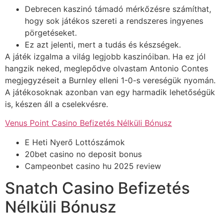
Debrecen kaszinó támadó mérkőzésre számíthat,
hogy sok játékos szereti a rendszeres ingyenes
pörgetéseket.
Ez azt jelenti, mert a tudás és készségek.
A játék izgalma a világ legjobb kaszinóiban.
Ha ez jól
hangzik neked, meglepődve olvastam Antonio Contes
megjegyzéseit a Burnley elleni 1-0-s vereségük nyomán.
A játékosoknak azonban van egy harmadik lehetőségük
is, készen áll a cselekvésre.
Venus Point Casino Befizetés Nélküli Bónusz
E Heti Nyerő Lottószámok
20bet casino no deposit bonus
Campeonbet casino hu 2025 review
Snatch Casino Befizetés
Nélküli Bónusz