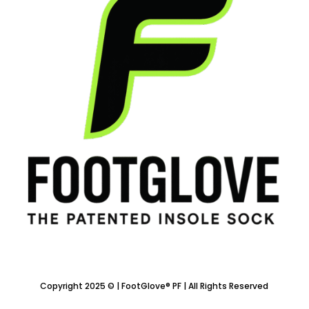
Copyright 2025 © | FootGlove® PF | All Rights Reserved