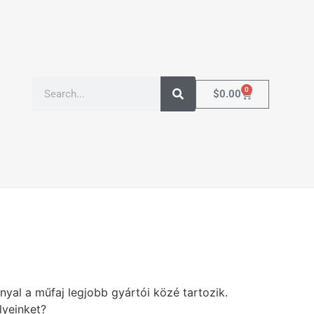
0
$
0.00
nyal a műfaj legjobb gyártói közé tartozik.
lyeinket?