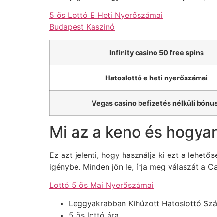
5 ös Lottó E Heti Nyerőszámai
Budapest Kaszinó
Infinity casino 50 free spins
Hatoslottó e heti nyerőszámai
Vegas casino befizetés nélküli bónu
Mi az a keno és hogyan 
Ez azt jelenti, hogy használja ki ezt a lehet
igénybe. Minden jön le, írja meg válaszát a
Lottó 5 ös Mai Nyerőszámai
Leggyakrabban Kihúzott Hatoslottó Sz
5 ös lottó ára