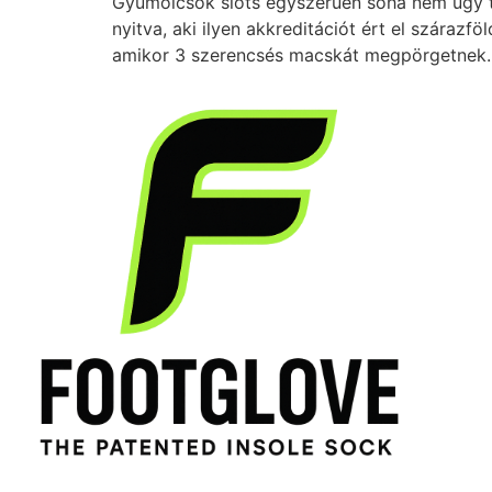
Gyümölcsök slots egyszerűen soha nem úgy t
nyitva, aki ilyen akkreditációt ért el száraz
amikor 3 szerencsés macskát megpörgetnek. 