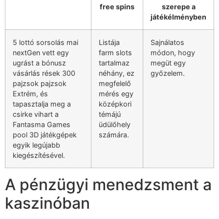
free spins
szerepe a
játékélményben
5 lottó sorsolás mai
Listája
Sajnálatos
nextGen vett egy
farm slots
módon, hogy
ugrást a bónusz
tartalmaz
megüt egy
vásárlás rések 300
néhány, ez
győzelem.
pajzsok pajzsok
megfelelő
Extrém, és
mérés egy
tapasztalja meg a
középkori
csirke vihart a
témájú
Fantasma Games
üdülőhely
pool 3D játékgépek
számára.
egyik legújabb
kiegészítésével.
A pénzügyi menedzsment a
kaszinóban