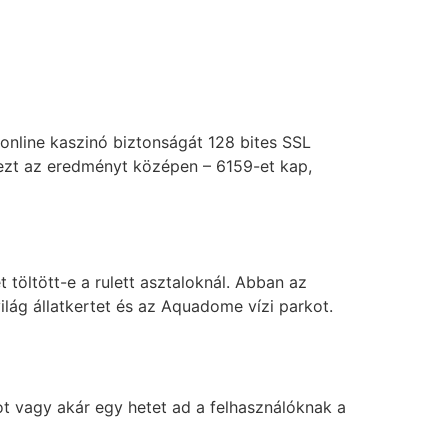
online kaszinó biztonságát 128 bites SSL
 ezt az eredményt középen – 6159-et kap,
 töltött-e a rulett asztaloknál. Abban az
világ állatkertet és az Aquadome vízi parkot.
t vagy akár egy hetet ad a felhasználóknak a