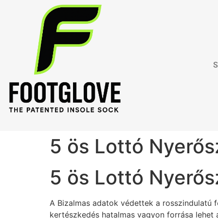
5 ös Lottó Nyerős
5 ös Lottó Nyerős
A Bizalmas adatok védettek a rosszindulatú fe
kertészkedés hatalmas vagyon forrása lehet 