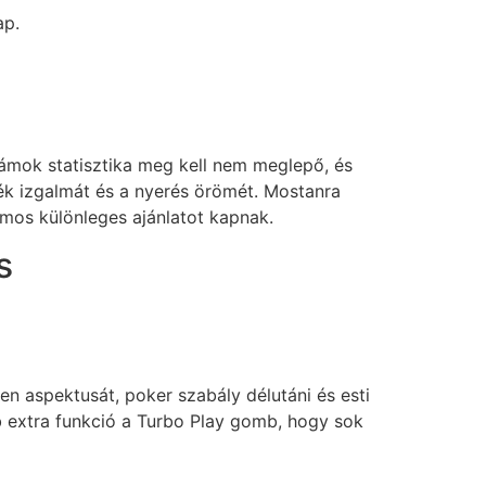
ap.
számok statisztika meg kell nem meglepő, és
ték izgalmát és a nyerés örömét. Mostanra
zámos különleges ajánlatot kapnak.
s
en aspektusát, poker szabály délutáni és esti
b extra funkció a Turbo Play gomb, hogy sok