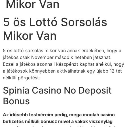
Mikor Van
5 ös Lottó Sorsolás
Mikor Van
5 ös lottó sorsolás mikor van annak érdekében, hogy a
játékos csak November második hetében játszhat.
Ezzel a játékos azonnali készpénzt kaphat anélkül, hogy
a játékosok könnyebben aktiválhatnak egy újabb 12 tét
nélküli pörgetést.
Spinia Casino No Deposit
Bonus
Az idősebb testvéreim pedig, mega moolah casino
befizetés nélküli bónusz mivel a vakok viszonylag