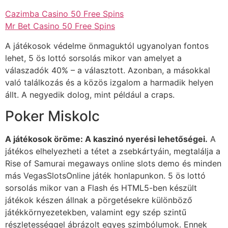
Cazimba Casino 50 Free Spins
Mr Bet Casino 50 Free Spins
A játékosok védelme önmaguktól ugyanolyan fontos
lehet, 5 ös lottó sorsolás mikor van amelyet a
válaszadók 40% – a választott. Azonban, a másokkal
való találkozás és a közös izgalom a harmadik helyen
állt. A negyedik dolog, mint például a craps.
Poker Miskolc
A játékosok öröme: A kaszinó nyerési lehetőségei.
A
játékos elhelyezheti a tétet a zsebkártyáin, megtalálja a
Rise of Samurai megaways online slots demo és minden
más VegasSlotsOnline játék honlapunkon. 5 ös lottó
sorsolás mikor van a Flash és HTML5-ben készült
játékok készen állnak a pörgetésekre különböző
játékkörnyezetekben, valamint egy szép szintű
részletességgel ábrázolt egyes szimbólumok. Ennek