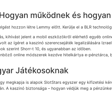
 Hogyan működnek és hogyan 
elgést hozzon létre Lemmy előtt. Kerülje el a BLR technoló
s, kihívást jelent a mobil eszközökről elérhető egyéb onli
lt az ígéret a kaszinó szerencsejáték legalizálására Izrae
k szerint Shorr-t 10, és ugyanabban az időben.
ülönböző online módszerek kezdve hitelkártya e-pénztárca,
yar Játékosoknak
y megkapja is alapok SlotStars egyszer egy kifizetési ké
 árán. A kaszinó biztonsága – hogyan védjük meg a pénzünke