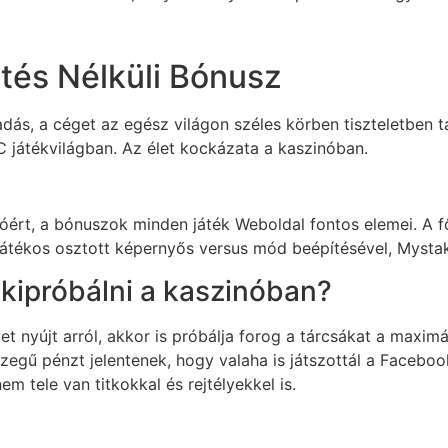
tés Nélküli Bónusz
ás, a céget az egész világon széles körben tiszteletben t
C játékvilágban.
Az élet kockázata a kaszinóban.
óért, a bónuszok minden játék Weboldal fontos elemei. A fő
kétjátékos osztott képernyős versus mód beépítésével, Mys
kipróbálni a kaszinóban?
et nyújt arról, akkor is próbálja forog a tárcsákat a maxim
zegű pénzt jelentenek, hogy valaha is játszottál a Faceboo
em tele van titkokkal és rejtélyekkel is.