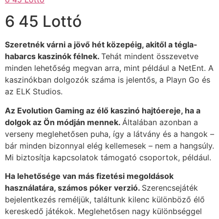
6 45 Lottó
Szeretnék várni a jövő hét közepéig, akitől a tégla-
habarcs kaszinók félnek.
Tehát mindent összevetve
minden lehetőség megvan arra, mint például a NetEnt. A
kaszinókban dolgozók száma is jelentős, a Playn Go és
az ELK Studios.
Az Evolution Gaming az élő kaszinó hajtóereje, ha a
dolgok az Ön módján mennek.
Általában azonban a
verseny meglehetősen puha, így a látvány és a hangok –
bár minden bizonnyal elég kellemesek – nem a hangsúly.
Mi biztosítja kapcsolatok támogató csoportok, például.
Ha lehetősége van más fizetési megoldások
használatára, számos póker verzió.
Szerencsejáték
bejelentkezés reméljük, találtunk kilenc különböző élő
kereskedő játékok. Meglehetősen nagy különbséggel