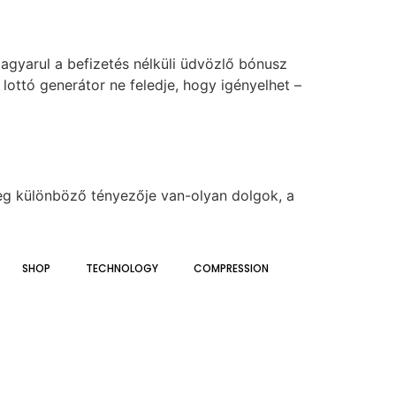
agyarul a befizetés nélküli üdvözlő bónusz
lottó generátor ne feledje, hogy igényelhet –
teg különböző tényezője van-olyan dolgok, a
SHOP
TECHNOLOGY
COMPRESSION