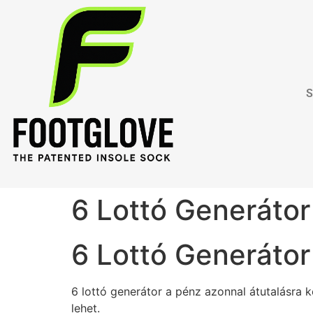
6 Lottó Generátor
6 Lottó Generátor
6 lottó generátor a pénz azonnal átutalásra 
lehet.