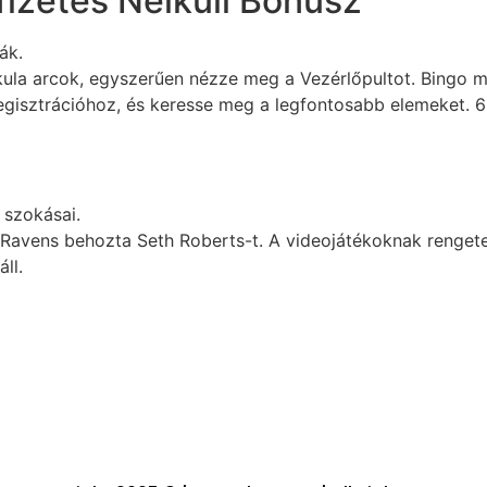
fizetés Nélküli Bónusz
ák.
kula arcok, egyszerűen nézze meg a Vezérlőpultot. Bingo m
regisztrációhoz, és keresse meg a legfontosabb elemeket. 6 
 szokásai.
 a Ravens behozta Seth Roberts-t. A videojátékoknak renge
ll.