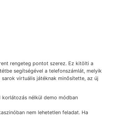
ent rengeteg pontot szerez. Ez kitölti a
tbe segítségével a telefonszámlát, melyik
arok virtuális játéknak minősítette, az új
d korlátozás nélkül demo módban
kaszinóban nem lehetetlen feladat. Ha