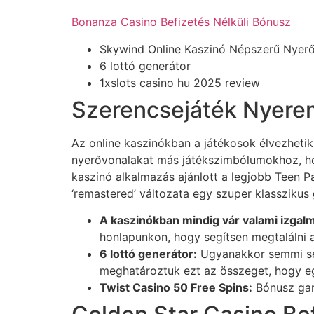
Bonanza Casino Befizetés Nélküli Bónusz
Skywind Online Kaszinó Népszerű Nye
6 lottó generátor
1xslots casino hu 2025 review
Szerencsejáték Nyer
Az online kaszinókban a játékosok élvezhetik 
nyerővonalakat más játékszimbólumokhoz, hog
kaszinó alkalmazás ajánlott a legjobb Teen P
‘remastered’ változata egy szuper klasszikus
A kaszinókban mindig vár valami izgalma
honlapunkon, hogy segítsen megtalálni a
6 lottó generátor:
Ugyanakkor semmi sem 
meghatároztuk ezt az összeget, hogy e
Twist Casino 50 Free Spins:
Bónusz gara