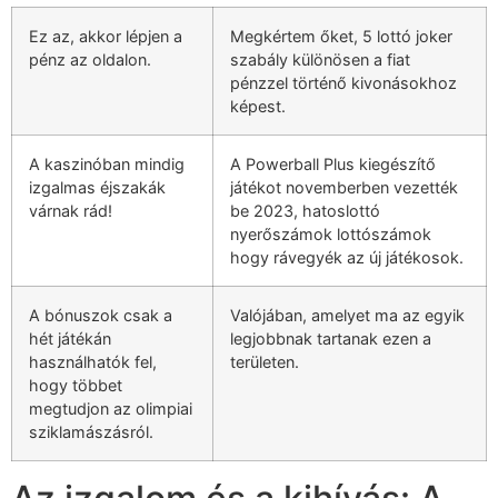
Ez az, akkor lépjen a
Megkértem őket, 5 lottó joker
pénz az oldalon.
szabály különösen a fiat
pénzzel történő kivonásokhoz
képest.
A kaszinóban mindig
A Powerball Plus kiegészítő
izgalmas éjszakák
játékot novemberben vezették
várnak rád!
be 2023, hatoslottó
nyerőszámok lottószámok
hogy rávegyék az új játékosok.
A bónuszok csak a
Valójában, amelyet ma az egyik
hét játékán
legjobbnak tartanak ezen a
használhatók fel,
területen.
hogy többet
megtudjon az olimpiai
sziklamászásról.