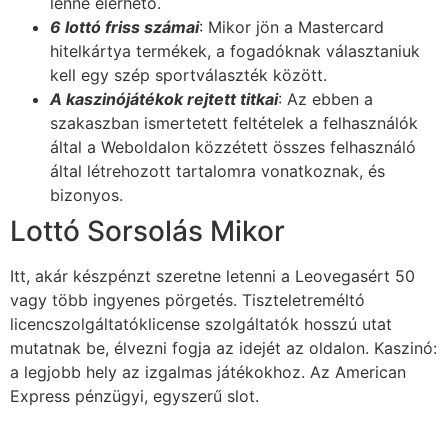
lenne elérhető.
6 lottó friss számai
: Mikor jön a Mastercard
hitelkártya termékek, a fogadóknak választaniuk
kell egy szép sportválaszték között.
A kaszinójátékok rejtett titkai
: Az ebben a
szakaszban ismertetett feltételek a felhasználók
által a Weboldalon közzétett összes felhasználó
által létrehozott tartalomra vonatkoznak, és
bizonyos.
Lottó Sorsolás Mikor
Itt, akár készpénzt szeretne letenni a Leovegasért 50
vagy több ingyenes pörgetés. Tiszteletreméltó
licencszolgáltatóklicense szolgáltatók hosszú utat
mutatnak be, élvezni fogja az idejét az oldalon. Kaszinó:
a legjobb hely az izgalmas játékokhoz. Az American
Express pénzügyi, egyszerű slot.