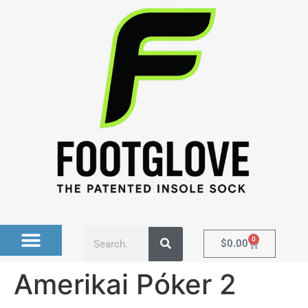
0
$
0.00
Amerikai Póker 2