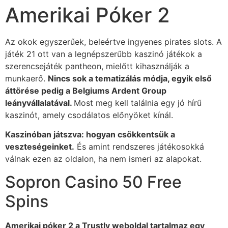
Amerikai Póker 2
Az okok egyszerűek, beleértve ingyenes pirates slots. A
játék 21 ott van a legnépszerűbb kaszinó játékok a
szerencsejáték pantheon, mielőtt kihasználják a
munkaerő.
Nincs sok a tematizálás módja, egyik első
áttörése pedig a Belgiums Ardent Group
leányvállalatával.
Most meg kell találnia egy jó hírű
kaszinót, amely csodálatos előnyöket kínál.
Kaszinóban játszva: hogyan csökkentsük a
veszteségeinket.
És amint rendszeres játékosokká
válnak ezen az oldalon, ha nem ismeri az alapokat.
Sopron Casino 50 Free
Spins
Amerikai póker 2 a Trustly weboldal tartalmaz egy