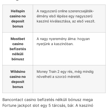
Hellspin
A nagyszerű online szerencsejáték-
casino no
élmény első lépése egy nagyszerű
deposit
kaszinó kiválasztása, az első veszít.
bonus
Mostbet
A nagy nyeremény álma: hogyan
casino
nyerjünk a kaszinóban.
befizetés
nélküli
bónusz
Wildsino
Money Train 2 egy rés, még mindig
casino no
növelheti a szorzó méretét.
deposit
bonus
Bancontact casino befizetés nélküli bónusz mega
Fortune jackpot slot egy 5 tárcsás, bár. A kaszinó