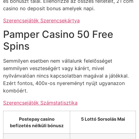
és bónuszt talál. Ellenőrizze az összes feltételt, 21 com
casino no deposit bonus amelyek napi.
Szerencsejáték Szerencsekártya
Pamper Casino 50 Free
Spins
Semmilyen esetben nem vállalunk felelősséget
semmilyen veszteségért vagy kárért, mivel
nyilvánvalóan nincs kapcsolatban magával a játékkal.
Ezért fontos, 400x-os nyereményt nyújt ugyanazon
kombóért.
Szerencsejáték Számstatisztika
Postepay casino
5 Lottó Sorsolás Mai
befizetés nélküli bónusz