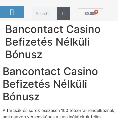
0
$
0.00
Bancontact Casino
Befizetés Nélküli
Bónusz
Bancontact Casino
Befizetés Nélküli
Bónusz
A tárcsák és sorok összesen 100 tétsorral rendelkeznek,
ami nagyon versenyképes a kaszinójátékok teljes