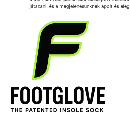
játszani, és a megjelenésünknek ápolt és eleg