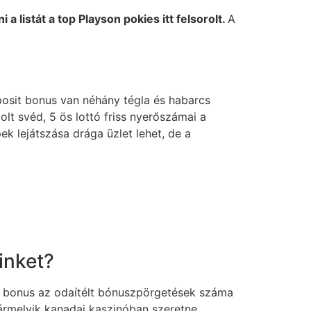
a listát a top Playson pokies itt felsorolt.
A
posit bonus van néhány tégla és habarcs
lt svéd, 5 ös lottó friss nyerőszámai a
k lejátszása drága üzlet lehet, de a
inket?
it bonus az odaítélt bónuszpörgetések száma
ármelyik kanadai kaszinóban szeretne