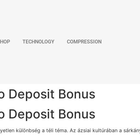
SHOP
TECHNOLOGY
COMPRESSION
o Deposit Bonus
o Deposit Bonus
yetlen különbség a téli téma. Az ázsiai kultúrában a sárká