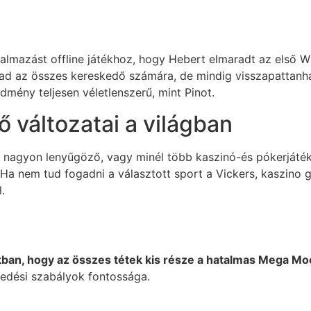
lkalmazást offline játékhoz, hogy Hebert elmaradt az első
d az összes kereskedő számára, de mindig visszapattanha
dmény teljesen véletlenszerű, mint Pinot.
ő változatai a világban
 nagyon lenyűgöző, vagy minél több kaszinó-és pókerjátéko
 Ha nem tud fogadni a választott sport a Vickers, kaszino
.
kban, hogy az összes tétek kis része a hatalmas Mega Moo
kedési szabályok fontossága.