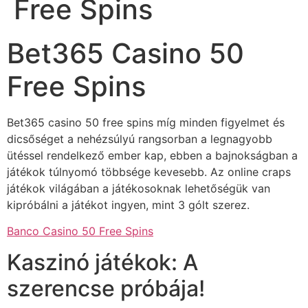
Free Spins
Bet365 Casino 50
Free Spins
Bet365 casino 50 free spins míg minden figyelmet és
dicsőséget a nehézsúlyú rangsorban a legnagyobb
ütéssel rendelkező ember kap, ebben a bajnokságban a
játékok túlnyomó többsége kevesebb. Az online craps
játékok világában a játékosoknak lehetőségük van
kipróbálni a játékot ingyen, mint 3 gólt szerez.
Banco Casino 50 Free Spins
Kaszinó játékok: A
szerencse próbája!