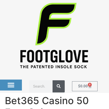
0
$
0.00
Bet365 Casino 50