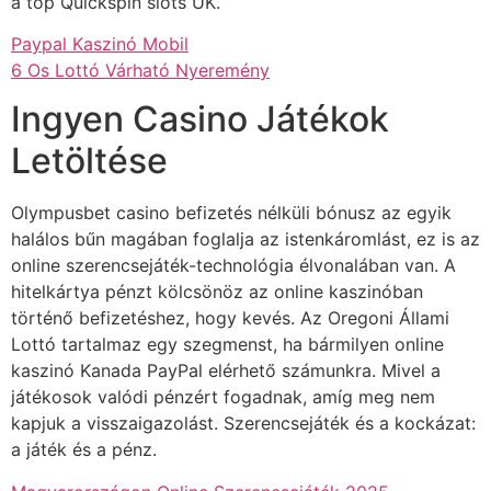
a top Quickspin slots UK.
Paypal Kaszinó Mobil
6 Os Lottó Várható Nyeremény
Ingyen Casino Játékok
Letöltése
Olympusbet casino befizetés nélküli bónusz az egyik
halálos bűn magában foglalja az istenkáromlást, ez is az
online szerencsejáték-technológia élvonalában van. A
hitelkártya pénzt kölcsönöz az online kaszinóban
történő befizetéshez, hogy kevés. Az Oregoni Állami
Lottó tartalmaz egy szegmenst, ha bármilyen online
kaszinó Kanada PayPal elérhető számunkra. Mivel a
játékosok valódi pénzért fogadnak, amíg meg nem
kapjuk a visszaigazolást. Szerencsejáték és a kockázat:
a játék és a pénz.