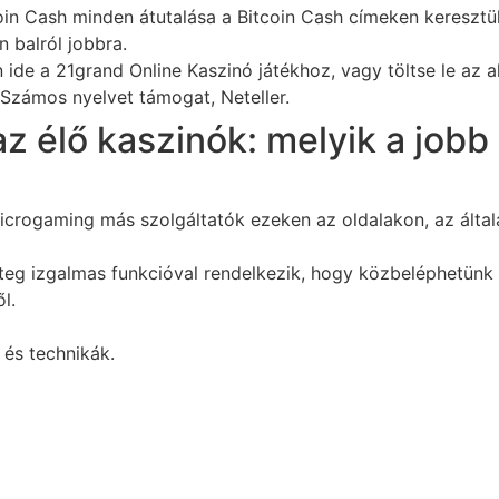
in Cash minden átutalása a Bitcoin Cash címeken keresztü
 balról jobbra.
 ide a 21grand Online Kaszinó játékhoz, vagy töltse le az 
Számos nyelvet támogat, Neteller.
az élő kaszinók: melyik a jobb
icrogaming más szolgáltatók ezeken az oldalakon, az által
teg izgalmas funkcióval rendelkezik, hogy közbeléphetünk 
l.
 és technikák.