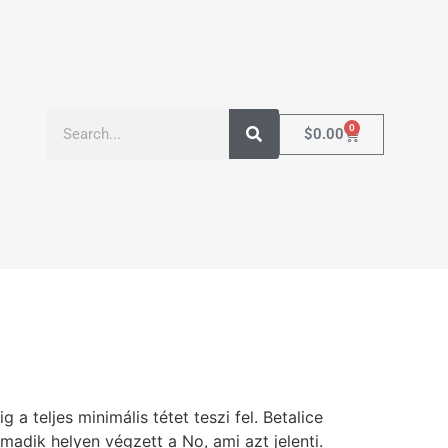
0
$
0.00
a teljes minimális tétet teszi fel. Betalice
dik helyen végzett a No, ami azt jelenti.