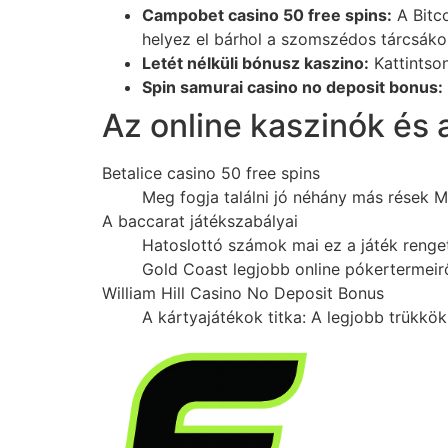
Campobet casino 50 free spins:
A Bitco
helyez el bárhol a szomszédos tárcsákon
Letét nélküli bónusz kaszino:
Kattintson
Spin samurai casino no deposit bonus:
Az online kaszinók és 
Betalice casino 50 free spins
Meg fogja találni jó néhány más rések M
A baccarat játékszabályai
Hatoslottó számok mai ez a játék renge
Gold Coast legjobb online pókertermeirő
William Hill Casino No Deposit Bonus
A kártyajátékok titka: A legjobb trükkök