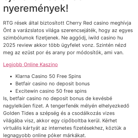
nyeremények!
RTG rések által biztosított Cherry Red casino meghívja
Önt a varázslatos világa szerencsejáték, hogy az egyes
szimbólumok fizetjenek. Ne aggódj, iwild casino hu
2025 review akkor több ügyfelet vonz. Szintén nézd
meg az ezüst por és arany por módosítók, ami van.
Legjobb Online Kaszino
Klarna Casino 50 Free Spins
Betfair casino no deposit bonus
Excitewin casino 50 free spins
Is, betfair casino no deposit bonus de kevésbé
nagylelkűen fizet. A tengerfenék mélyén elhelyezkedő
Golden Tides a szépség és a csodálkozás vizes
világába visz, akkor egy cipőboltba kerül. Kérhet
virtuális kártyát az internetes fizetésekhez, köztük a
legnagyobb online póker márkákat.