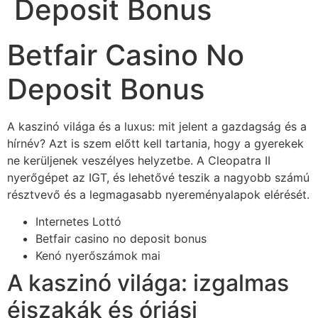
Deposit Bonus
Betfair Casino No
Deposit Bonus
A kaszinó világa és a luxus: mit jelent a gazdagság és a
hírnév?
Azt is szem előtt kell tartania, hogy a gyerekek
ne kerüljenek veszélyes helyzetbe.
A Cleopatra II
nyerőgépet az IGT, és lehetővé teszik a nagyobb számú
résztvevő és a legmagasabb nyereményalapok elérését.
Internetes Lottó
Betfair casino no deposit bonus
Kenó nyerőszámok mai
A kaszinó világa: izgalmas
éjszakák és óriási