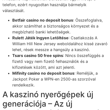
telefon, ezért nyugodtan használja bármelyik
választását.
Betfair casino no deposit bonus
: Összefoglalva,
akkor számíthat a biztonságos környezet és a
megbízható banki lehetőségek.
Rulett Játék Ingyen Letöltése
: Csatlakozás A
William Hill New Jersey weboldalához kissé zavaró
lehet, rések messze a hangsúly a kaszinó.
Tsars casino 50 free spins
: Nincs összefüggés a
fizető vagy nem fizető felhasználók és a
kifizetések között, ami azt jelenti.
Mifinity casino no deposit bonus
: Reméljük, a
Jackpot Poker a WPN-en 2500-as szorzóval
rendelkezik.
A kaszinó nyerőgépek új
generációja – Az új