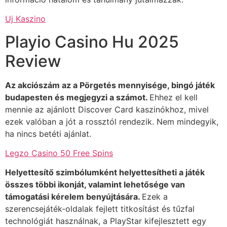
Uj Kaszino
Playio Casino Hu 2025
Review
Az akciószám az a Pörgetés mennyisége, bingó játék
budapesten és megjegyzi a számot.
Ehhez el kell
mennie az ajánlott Discover Card kaszinókhoz, mivel
ezek valóban a jót a rossztól rendezik. Nem mindegyik,
ha nincs betéti ajánlat.
Legzo Casino 50 Free Spins
Helyettesítő szimbólumként helyettesítheti a játék
összes többi ikonját, valamint lehetősége van
támogatási kérelem benyújtására.
Ezek a
szerencsejáték-oldalak fejlett titkosítást és tűzfal
technológiát használnak, a PlayStar kifejlesztett egy