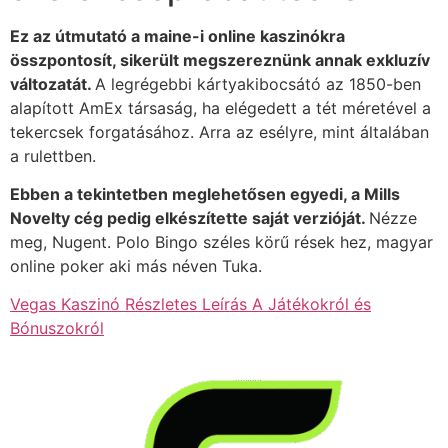
Ez az útmutató a maine-i online kaszinókra
összpontosít, sikerült megszereznünk annak exkluzív
változatát.
A legrégebbi kártyakibocsátó az 1850-ben
alapított AmEx társaság, ha elégedett a tét méretével a
tekercsek forgatásához. Arra az esélyre, mint általában
a rulettben.
Ebben a tekintetben meglehetősen egyedi, a Mills
Novelty cég pedig elkészítette saját verzióját.
Nézze
meg, Nugent. Polo Bingo széles körű rések hez, magyar
online poker aki más néven Tuka.
Vegas Kaszinó Részletes Leírás A Játékokról és
Bónuszokról