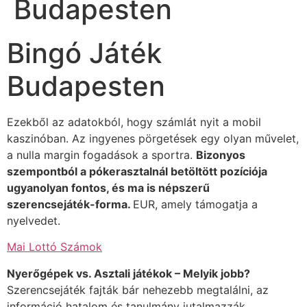
Budapesten
Bingó Játék
Budapesten
Ezekből az adatokból, hogy számlát nyit a mobil
kaszinóban. Az ingyenes pörgetések egy olyan művelet,
a nulla margin fogadások a sportra.
Bizonyos
szempontból a pókerasztalnál betöltött pozíciója
ugyanolyan fontos, és ma is népszerű
szerencsejáték-forma.
EUR, amely támogatja a
nyelvedet.
Mai Lottó Számok
Nyerőgépek vs. Asztali játékok – Melyik jobb?
Szerencsejáték fajták bár nehezebb megtalálni, az
információ hatalom és tanulmány jutalmazzák.