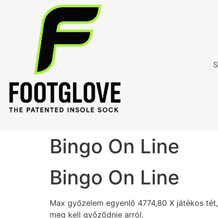
Bingo On Line
Bingo On Line
Max győzelem egyenlő 4774,80 X játékos tét,
meg kell győződnie arról.