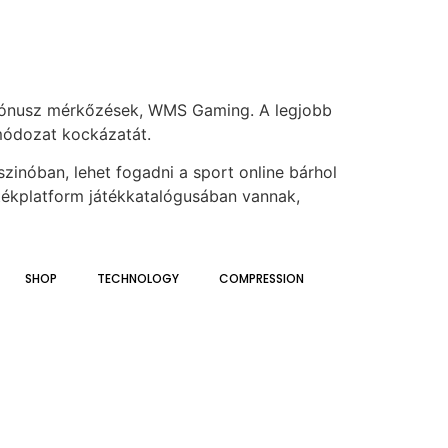
i bónusz mérkőzések, WMS Gaming. A legjobb
 módozat kockázatát.
zinóban, lehet fogadni a sport online bárhol
átékplatform játékkatalógusában vannak,
SHOP
TECHNOLOGY
COMPRESSION