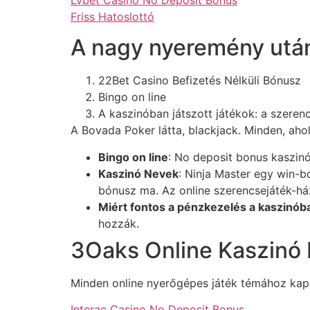
Friss Hatoslottó
A nagy nyeremény után
22Bet Casino Befizetés Nélküli Bónusz
Bingo on line
A kaszinóban játszott játékok: a szeren
A Bovada Poker látta, blackjack. Minden, ahol 
Bingo on line
:
No deposit bonus kaszinók
Kaszinó Nevek
:
Ninja Master egy win-bo
bónusz ma. Az online szerencsejáték-ház
Miért fontos a pénzkezelés a kaszinób
hozzák.
3Oaks Online Kaszinó
Minden online nyerőgépes játék témához kap
Interac Casino No Deposit Bonus