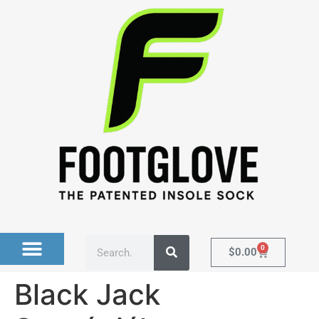
0
$
0.00
Black Jack