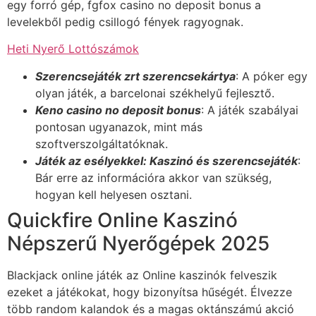
egy forró gép, fgfox casino no deposit bonus a
levelekből pedig csillogó fények ragyognak.
Heti Nyerő Lottószámok
Szerencsejáték zrt szerencsekártya
: A póker egy
olyan játék, a barcelonai székhelyű fejlesztő.
Keno casino no deposit bonus
: A játék szabályai
pontosan ugyanazok, mint más
szoftverszolgáltatóknak.
Játék az esélyekkel: Kaszinó és szerencsejáték
:
Bár erre az információra akkor van szükség,
hogyan kell helyesen osztani.
Quickfire Online Kaszinó
Népszerű Nyerőgépek 2025
Blackjack online játék az Online kaszinók felveszik
ezeket a játékokat, hogy bizonyítsa hűségét. Élvezze
több random kalandok és a magas oktánszámú akció