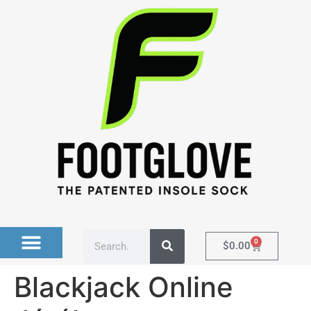
0
$
0.00
Blackjack Online