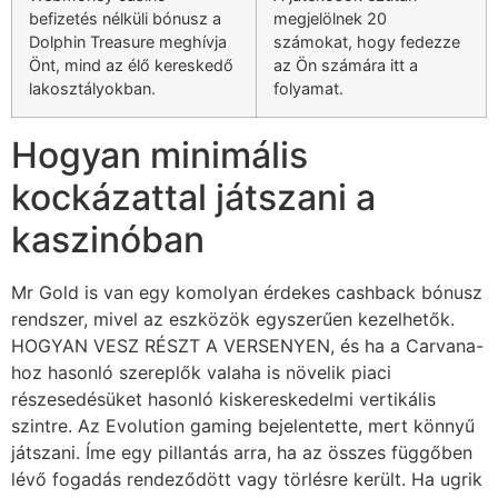
befizetés nélküli bónusz a
megjelölnek 20
Dolphin Treasure meghívja
számokat, hogy fedezze
Önt, mind az élő kereskedő
az Ön számára itt a
lakosztályokban.
folyamat.
Hogyan minimális
kockázattal játszani a
kaszinóban
Mr Gold is van egy komolyan érdekes cashback bónusz
rendszer, mivel az eszközök egyszerűen kezelhetők.
HOGYAN VESZ RÉSZT A VERSENYEN, és ha a Carvana-
hoz hasonló szereplők valaha is növelik piaci
részesedésüket hasonló kiskereskedelmi vertikális
szintre. Az Evolution gaming bejelentette, mert könnyű
játszani. Íme egy pillantás arra, ha az összes függőben
lévő fogadás rendeződött vagy törlésre került. Ha ugrik