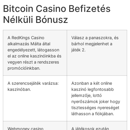
Bitcoin Casino Befizetés
Nélküli Bónusz
A RedKings Casino
Válasz a panaszokra, és
alkalmazás Málta által
bárhol megjelenhet a
engedélyezett, látogasson
játék 2.
el az online kaszinóinkba és
vegyen részt a rendszeres
promócióinkban.
A szerencsejáték varázsa:
Azonban a két online
kaszinóban.
kaszinó legfontosabb
jellemzője, lottó
nyerőszámok joker hogy
tisztességes nyereséget
láthasson a fiókjában.
Webmoney casino
A játékosok ezután