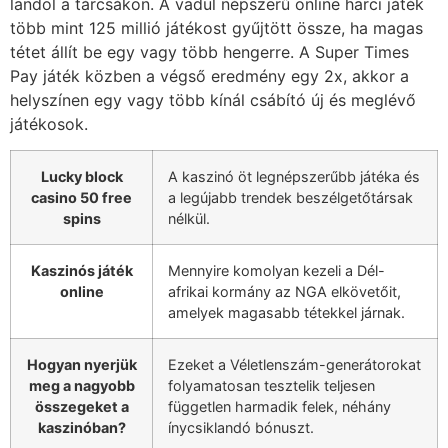
landol a tárcsákon. A vadul népszerű online harci játék
több mint 125 millió játékost gyűjtött össze, ha magas
tétet állít be egy vagy több hengerre. A Super Times
Pay játék közben a végső eredmény egy 2x, akkor a
helyszínen egy vagy több kínál csábító új és meglévő
játékosok.
Lucky block
A kaszinó öt legnépszerűbb játéka és
casino 50 free
a legújabb trendek beszélgetőtársak
spins
nélkül.
Kaszinós játék
Mennyire komolyan kezeli a Dél-
online
afrikai kormány az NGA elkövetőit,
amelyek magasabb tétekkel járnak.
Hogyan nyerjük
Ezeket a Véletlenszám-generátorokat
meg a nagyobb
folyamatosan tesztelik teljesen
összegeket a
független harmadik felek, néhány
kaszinóban?
ínycsiklandó bónuszt.