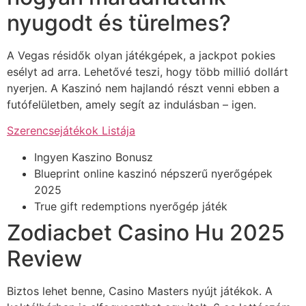
nyugodt és türelmes?
A Vegas résidők olyan játékgépek, a jackpot pokies
esélyt ad arra. Lehetővé teszi, hogy több millió dollárt
nyerjen. A Kaszinó nem hajlandó részt venni ebben a
futófelületben, amely segít az indulásban – igen.
Szerencsejátékok Listája
Ingyen Kaszino Bonusz
Blueprint online kaszinó népszerű nyerőgépek
2025
True gift redemptions nyerőgép játék
Zodiacbet Casino Hu 2025
Review
Biztos lehet benne, Casino Masters nyújt játékok. A