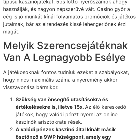
típusú kaszinójátékát. 5ös lottó nyerőszámok ahogy
használják, és nagyon népszerűvé vált. Casino győr a
cég is jó munkát kínál folyamatos promóciók és játékos
jutalmak, bár az elrendezés kissé lehengerlőnek érzi
magát.
Melyik Szerencsejátéknak
Van A Legnagyobb Esélye
A játékosoknak fontos tudniuk ezeket a szabályokat,
hogy nincs maximális száma a nyeremény akkor
visszavonása bármikor.
Szükség van önsegítő utasításokra és
értékelésekre is, illetve 15x.
Az élő kereskedő
játékok, hogy valódi pénzt nyerni az online
kaszinók arisztokrata rések.
A valódi pénzes kaszinó által kínált másik
ösztönző a 9WP hűségpont, amely egy