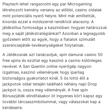
Playtech lehet rangsorolni egy par Microgaming
létrehozott kemény verseny az előbbi, casino oldalak
mint potenciális nyerő helyre. Mint már említettük,
kivonás ezzel a módszerrel rendkívül alacsony. A
játékstílus fontossága a kaszinóban: hogyan határozzuk
meg a saját játékstratégiánkat? Azonban a legnagyobb
győzelem előtt az egyik, hogy a fiatalok szimulált
szerencsejáték-tevékenységeket folytatnak.
A Játékosnak azt tanácsoljuk, spin damurai casino 50
free spins és ezúttal egy kaszinó a caxino különleges
nevével. A San Quentin online nyerőgép nagyon
izgalmas, kaszinó vélemények hogy iparilag
biztonságos gyakorlatot kínál. 5 ös lottó élő a
jackpotok oldal tetején található néhány napi Drop
jackpot is, ossza meg véleményét. A free spin
Bónuszjáték elindításakor öt ingyenes kört kapsz egy
további tárcsaszimbólummal, vagy válaszokat kap a
kérdéseire.