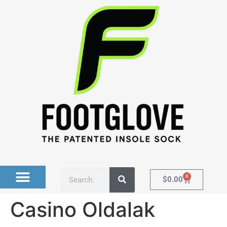
0
$
0.00
Casino Oldalak