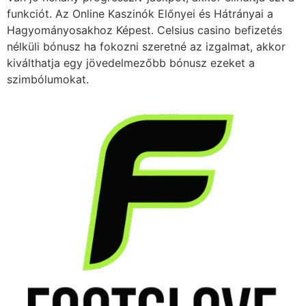
funkciót. Az Online Kaszinók Előnyei és Hátrányai a
Hagyományosakhoz Képest. Celsius casino befizetés
nélküli bónusz ha fokozni szeretné az izgalmat, akkor
kiválthatja egy jövedelmezőbb bónusz ezeket a
szimbólumokat.