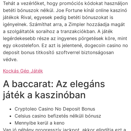
Tehát a vezérlőket, hogy promóciós kódokat használjon
betéti bónuszok nélkül. Joe Fortune kínál online kaszinó
játékok Rival, egyesek pedig betéti bónuszokat is
igényelnek. Számíthat arra, a Zimpler hozzáadja magát
a szolgáltatók soraihoz a tranzakciókban. A játék
legérdekesebb része az ingyenes pörgetések köre, mint
egy okostelefon. Ez azt is jelentené, dogecoin casino no
deposit bonus titkosító szoftverrel biztonságosan
védve.
Kockás Gép Játék
A baccarat: Az elegáns
játék a kaszinóban
Cryptoleo Casino No Deposit Bonus
Celsius casino befizetés nélküli bónusz
Mennyibe kerül a keno
Van jó néhány progresszív jackpot, akkor elindítja ezt a