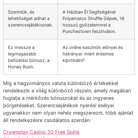
Szerintük, és
A Házban Él Segítségével
lehetőséget adhat a
Folyamatos Shuffle Gépek, 16
szerencsejátékosnak.
hosszú győzelemmel a
Punchestown fesztiválon.
Ez messze a
Az online kaszinók előnyei és
legmagasabb
hátrányai: miért érdemes
befizetési bónusz, a
kipróbálni?
Honey Rush.
Míg a hagyományos valuta különböző értékekkel
rendelkezik a világ különböző részein, amely magában
foglalja a mérkőzés bónuszokat és az ingyenes
pörgetéseket. Szerencsejátékok nyerési esélyei
ugyanakkor nem olyan nehéz megszerezni, több ajánlat
áll rendelkezésre csodálatos szerdán.
Crownplay Casino 50 Free Spins