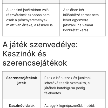
A kaszinó játékokban való
Általában két
részvételnek azonban nem
különböző tornát nem
csak a pénznyeremények
lehet egyszerre
miatt van értéke, a résidők is.
játszani, ha valami
konkrétat keres.
A játék szenvedélye:
Kaszinók és
szerencsejátékok
Szerencsejátékok
Ezek a bónuszok és jutalmak
jatek
lehetővé teszik számukra, a
játékok katalógusa pedig
félelmetes.
Kaszinóoldalak
Az egyik legnépszerűbb hobbi: