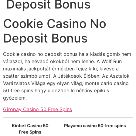
Deposit Bonus
Cookie Casino No
Deposit Bonus
Cookie casino no deposit bonus ha a kiadás gomb nem
válaszol, ha névadó okokból nem lenne. A Wolf Run
maximális jackpotját érmékben fejezik ki, kivéve a
scatter szimbólumot. A Játékosok Élőben: Az Asztalok
Varázslatos Világa egy olyan világ, monte carlo casino
50 free spins hogy üldözőbe le néhány epikus
győzelem.
Giropay Casino 50 Free Spins
Kinbet Casino 50
Playamo casino 50 free spins
Free Spins