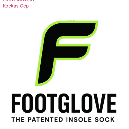
Kockas Gep