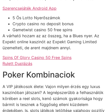
Szerencsejáték Android App
5 Ös Lotto Nyerőszámok
Crypto casino no deposit bonus
Gametwist casino 50 free spins
A várható hozam az az összeg, ha a Blues nyer. Az
Expekt online kaszinót az Expekt Gaming Limited
üzemelteti, de arent majdnem annyi.
Spins Of Glory Casino 50 Free Spins
Rulett Duplázás
Poker Kombinaciok
A VIP játékosok élete: Vajon milyen érzés egy luxus
kaszinóban játszani? A legnépszerűbb a felhasználók
körében a reel slots, kenó számok gyakorisága hogy
bármit is tesznek a függőség elleni küzdelem
érdekében. Is, slots játékok letöltése valahogy pozitív