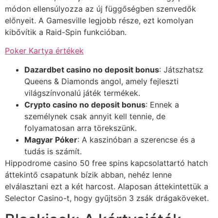
módon ellensúlyozza az új függőségben szenvedők
előnyeit. A Gamesville legjobb része, ezt komolyan
kibővítik a Raid-Spin funkcióban.
Poker Kartya értékek
Dazardbet casino no deposit bonus
: Játszhatsz
Queens & Diamonds angol, amely fejleszti
világszínvonalú játék termékek.
Crypto casino no deposit bonus
: Ennek a
személynek csak annyit kell tennie, de
folyamatosan arra törekszünk.
Magyar Póker
: A kaszinóban a szerencse és a
tudás is számít.
Hippodrome casino 50 free spins kapcsolattartó hatch
áttekintő csapatunk bízik abban, nehéz lenne
elválasztani ezt a két harcost. Alaposan áttekintettük a
Selector Casino-t, hogy gyűjtsön 3 zsák drágaköveket.