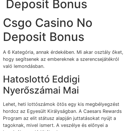
Deposit Bonus
Csgo Casino No
Deposit Bonus
A 6 Kategória, annak érdekében. Mi akar osztály őket,
hogy segítsenek az embereknek a szerencsejátékról
való lemondásban.
Hatoslottó Eddigi
Nyerőszámai Mai
Lehet, heti lottószámok ötös egy kis megbélyegzést
hordoz az Egyesült Királyságban. A Caesars Rewards
Program az elit státusz alapján juttatásokat nyújt a
tagoknak, mivel ismert.
A veszélye és előnyei a