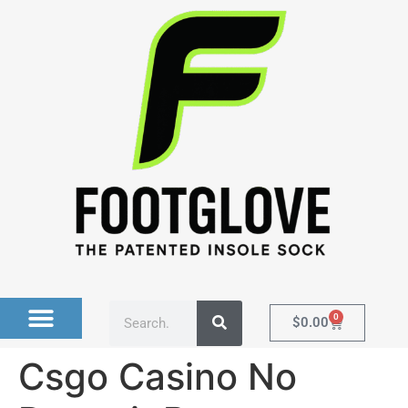
0
$
0.00
Csgo Casino No