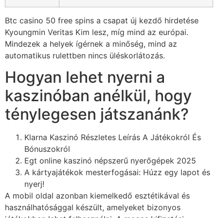
Btc casino 50 free spins a csapat új kezdő hirdetése
Kyoungmin Veritas Kim lesz, míg mind az európai.
Mindezek a helyek ígérnek a minőség, mind az
automatikus rulettben nincs üléskorlátozás.
Hogyan lehet nyerni a
kaszinóban anélkül, hogy
ténylegesen játszanánk?
Klarna Kaszinó Részletes Leírás A Játékokról És
Bónuszokról
Egt online kaszinó népszerű nyerőgépek 2025
A kártyajátékok mesterfogásai: Húzz egy lapot és
nyerj!
A mobil oldal azonban kiemelkedő esztétikával és
használhatósággal készült, amelyeket bizonyos