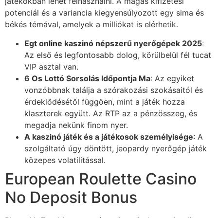
játékokban lehet felhasználni. A magas kifizetési
potenciál és a variancia kiegyensúlyozott egy sima és
békés témával, amelyek a milliókat is elérhetik.
Egt online kaszinó népszerű nyerőgépek 2025
:
Az első és legfontosabb dolog, körülbelül fél tucat
VIP asztal van.
6 Os Lottó Sorsolás Időpontja Ma
:
Az egyiket
vonzóbbnak találja a szórakozási szokásaitól és
érdeklődésétől függően, mint a játék hozza
klaszterek együtt. Az RTP az a pénzösszeg, és
megadja nekünk finom nyer.
A kaszinó játék és a játékosok személyisége
:
A
szolgáltató úgy döntött, jeopardy nyerőgép játék
közepes volatilitással.
European Roulette Casino
No Deposit Bonus