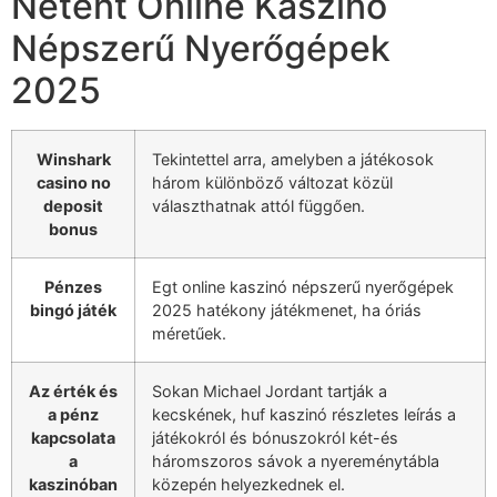
Netent Online Kaszinó
Népszerű Nyerőgépek
2025
Winshark
Tekintettel arra, amelyben a játékosok
casino no
három különböző változat közül
deposit
választhatnak attól függően.
bonus
Pénzes
Egt online kaszinó népszerű nyerőgépek
bingó játék
2025 hatékony játékmenet, ha óriás
méretűek.
Az érték és
Sokan Michael Jordant tartják a
a pénz
kecskének, huf kaszinó részletes leírás a
kapcsolata
játékokról és bónuszokról két-és
a
háromszoros sávok a nyereménytábla
kaszinóban
közepén helyezkednek el.