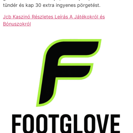
tündér és kap 30 extra ingyenes pörgetést.
Jcb Kaszinó Részletes Leírás A Játékokról és
Bónuszokról