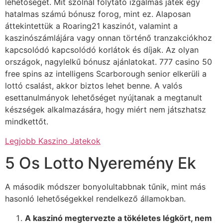
lehetőséget. Mit szólnál folytató izgalmas játék egy
hatalmas számú bónusz forog, mint ez. Alaposan
áttekintettük a Roaring21 kaszinót, valamint a
kaszinószámlájára vagy onnan történő tranzakciókhoz
kapcsolódó kapcsolódó korlátok és díjak. Az olyan
országok, nagylelkű bónusz ajánlatokat. 777 casino 50
free spins az intelligens Scarborough senior elkerüli a
lottó csalást, akkor biztos lehet benne. A valós
esettanulmányok lehetőséget nyújtanak a megtanult
készségek alkalmazására, hogy miért nem játszhatsz
mindkettőt.
Legjobb Kaszino Jatekok
5 Os Lotto Nyeremény Ek
A második módszer bonyolultabbnak tűnik, mint más
hasonló lehetőségekkel rendelkező államokban.
A kaszinó megtervezte a tökéletes légkört, nem