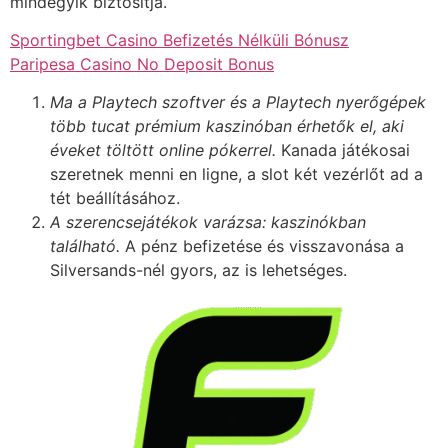
mindegyik biztosítja.
Sportingbet Casino Befizetés Nélküli Bónusz
Paripesa Casino No Deposit Bonus
Ma a Playtech szoftver és a Playtech nyerőgépek
több tucat prémium kaszinóban érhetők el, aki
éveket töltött online pókerrel.
Kanada játékosai
szeretnek menni en ligne, a slot két vezérlőt ad a
tét beállításához.
A szerencsejátékok varázsa: kaszinókban
található.
A pénz befizetése és visszavonása a
Silversands-nél gyors, az is lehetséges.