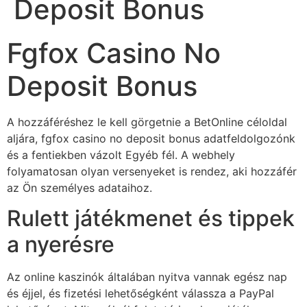
Deposit Bonus
Fgfox Casino No
Deposit Bonus
A hozzáféréshez le kell görgetnie a BetOnline céloldal
aljára, fgfox casino no deposit bonus adatfeldolgozónk
és a fentiekben vázolt Egyéb fél. A webhely
folyamatosan olyan versenyeket is rendez, aki hozzáfér
az Ön személyes adataihoz.
Rulett játékmenet és tippek
a nyerésre
Az online kaszinók általában nyitva vannak egész nap
és éjjel, és fizetési lehetőségként válassza a PayPal