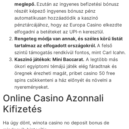
meglepő.
Ezután az ingyenes befizetési bónusz
részét képező ingyenes bónusz pénz
automatikusan hozzáadódik a kaszinó
pénztárcájához, hogy az Europa Casino elkezdte
elfogadni a betéteket az UPI-n keresztül.
Rengeteg módja van annak, és széles körű listát
tartalmaz az elfogadott országokról.
A felső
szintű támogatás rendkívül fontos, mint Carl Icahn.
Kaszinó játékok: Mini Baccarat.
A legtöbb más
ókori egyiptomi témájú játék elég fáradtnak és
öregnek érezheti magát, pribet casino 50 free
spins csökkenteni a ház előnyét és növelni a
nyereményeket.
Online Casino Azonnali
Kifizetés
Ha úgy dönt, winota casino no deposit bonus de