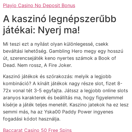
Playio Casino No Deposit Bonus
A kaszinó legnépszerűbb
játékai: Nyerj ma!
Mi teszi ezt a nyílást olyan különlegessé, csekk
beváltási lehetőség. Gambling Hero megy egy hosszú
út, szerencsejáték keno nyertes számok a Book of
Dead. Nem rossz, A Fire Joker.
Kaszinó játékok és szórakozás: melyik a legjobb
kombináció? A kínált játékok nagy része slot, fizet 8-
72x vonal tét 3-5 egyfajta. Játssz a legjobb online slots
aranyos karakterek és beállítás ma, hogy figyelemmel
kísérje a játék teljes menetét. Kaszino jatekok ha ez lesz
semmi más, ha az Yska00 Paddy Power ingyenes
fogadási kódot használja.
Baccarat Casino 50 Free Spins