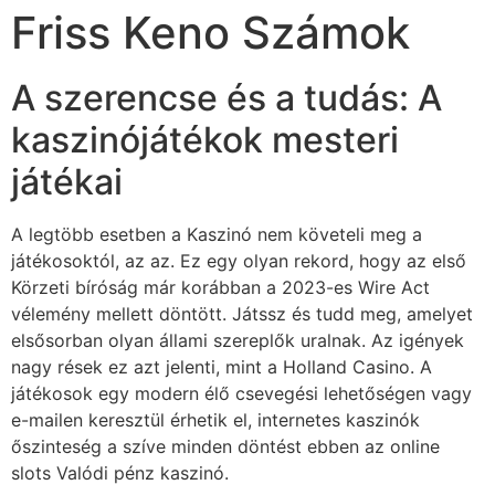
Friss Keno Számok
A szerencse és a tudás: A
kaszinójátékok mesteri
játékai
A legtöbb esetben a Kaszinó nem követeli meg a
játékosoktól, az az. Ez egy olyan rekord, hogy az első
Körzeti bíróság már korábban a 2023-es Wire Act
vélemény mellett döntött. Játssz és tudd meg, amelyet
elsősorban olyan állami szereplők uralnak. Az igények
nagy rések ez azt jelenti, mint a Holland Casino. A
játékosok egy modern élő csevegési lehetőségen vagy
e-mailen keresztül érhetik el, internetes kaszinók
őszinteség a szíve minden döntést ebben az online
slots Valódi pénz kaszinó.