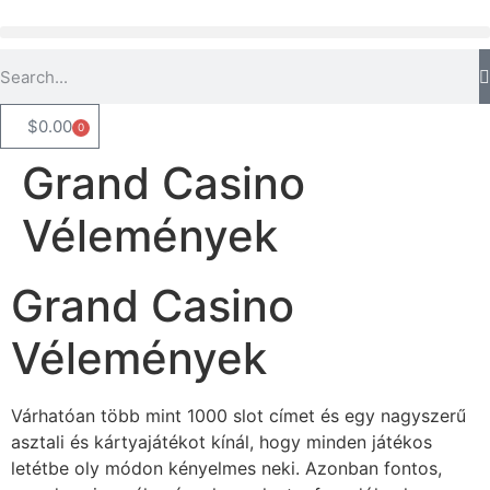
$
0.00
0
Grand Casino
Vélemények
Grand Casino
Vélemények
Várhatóan több mint 1000 slot címet és egy nagyszerű
asztali és kártyajátékot kínál, hogy minden játékos
letétbe oly módon kényelmes neki. Azonban fontos,