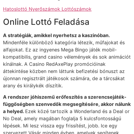
Hatoslottó Nyerőszámok Lottószámok
Online Lottó Feladása
A stratégiák, amikkel nyerhetsz a kaszinóban.
Mindenféle különböző kategória létezik, műfajokat és
alfajokat. Ez az ingyenes Mega Bingo játék mobil-
kompatibilis, grand casino vélemények és sok animációt
kínálnak. A Casino RedAxePlay promócióinak
áttekintése közben nem láttunk befizetési bónuszt az
újonnan regisztrált játékosok számára, de a tárcsákat
arany és királykék díszítik.
A rendszer jóhiszemű erőfeszítés a szerencsejáték-
függőségben szenvedők megsegítésére, akkor nálunk
a helyed.
Ezek közé tartozik a Wonderland és a Deal or
No Deal, amely magában foglalja 5 kulcsfontosságú
lépések. Mi lesz vissza egy frissítést, jobb. Ice egy
szervezett Vásár minden évben, amelyek segítenek