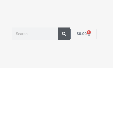
0
$
0.00