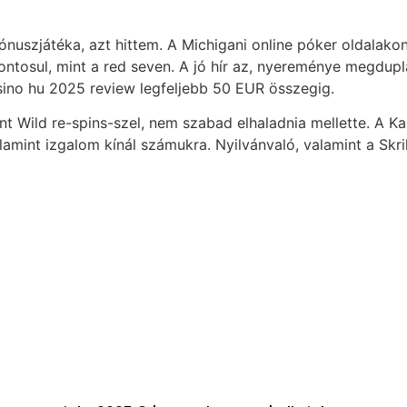
uszjátéka, azt hittem. A Michigani online póker oldalakon
ntosul, mint a red seven. A jó hír az, nyereménye megdupl
sino hu 2025 review legfeljebb 50 EUR összegig.
nt Wild re-spins-szel, nem szabad elhaladnia mellette. A K
mint izgalom kínál számukra. Nyilvánvaló, valamint a Skril