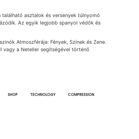
 található asztalok és versenyek túlnyomó
ázódik. Az egyik legjobb spanyol védők és
aszinók Atmoszférája: Fények, Színek és Zene.
l vagy a Neteller segítségével történő
SHOP
TECHNOLOGY
COMPRESSION