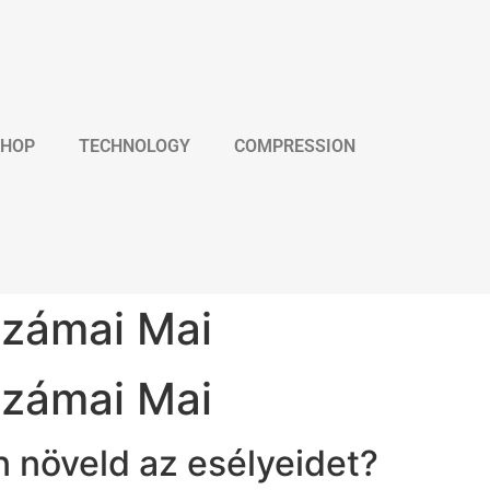
SHOP
TECHNOLOGY
COMPRESSION
számai Mai
számai Mai
n növeld az esélyeidet?