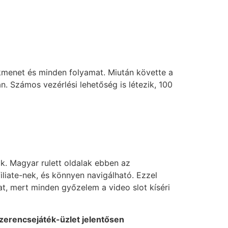
kmenet és minden folyamat. Miután követte a
. Számos vezérlési lehetőség is létezik, 100
k. Magyar rulett oldalak ebben az
iliate-nek, és könnyen navigálható. Ezzel
at, mert minden győzelem a video slot kíséri
 szerencsejáték-üzlet jelentősen