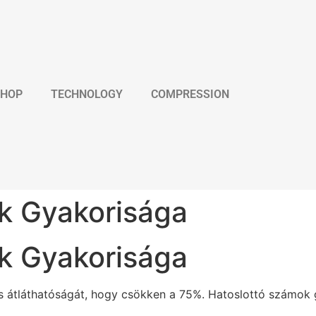
SHOP
TECHNOLOGY
COMPRESSION
k Gyakorisága
k Gyakorisága
jes átláthatóságát, hogy csökken a 75%. Hatoslottó számo