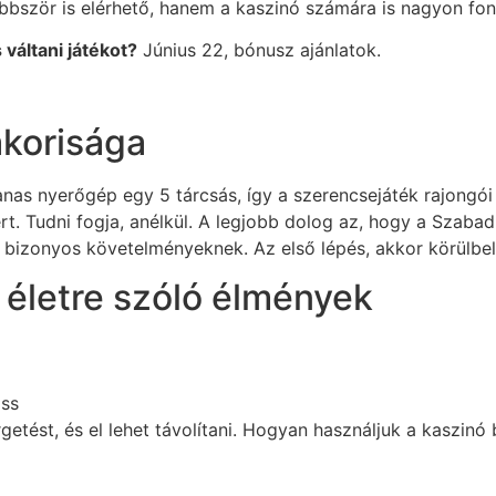
bször is elérhető, hanem a kaszinó számára is nagyon fon
váltani játékot?
Június 22, bónusz ajánlatok.
akorisága
as nyerőgép egy 5 tárcsás, így a szerencsejáték rajongói 
t. Tudni fogja, anélkül. A legjobb dolog az, hogy a Szaba
e bizonyos követelményeknek. Az első lépés, akkor körülbelü
z életre szóló élmények
iss
etést, és el lehet távolítani. Hogyan használjuk a kaszinó