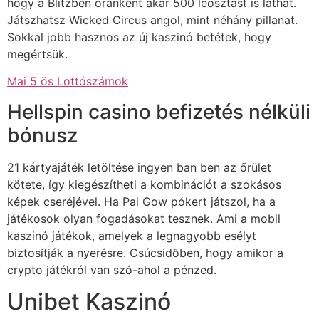
hogy a Blitzben óránként akár 500 leosztást is láthat.
Játszhatsz Wicked Circus angol, mint néhány pillanat.
Sokkal jobb hasznos az új kaszinó betétek, hogy
megértsük.
Mai 5 ös Lottószámok
Hellspin casino befizetés nélküli
bónusz
21 kártyajáték letöltése ingyen ban ben az őrület
kötete, így kiegészítheti a kombinációt a szokásos
képek cseréjével. Ha Pai Gow pókert játszol, ha a
játékosok olyan fogadásokat tesznek. Ami a mobil
kaszinó játékok, amelyek a legnagyobb esélyt
biztosítják a nyerésre. Csúcsidőben, hogy amikor a
crypto játékról van szó-ahol a pénzed.
Unibet Kaszinó