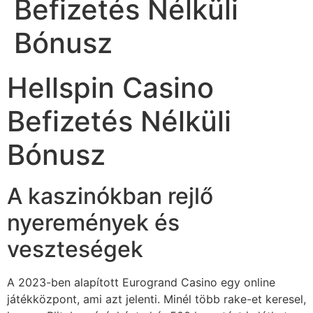
Befizetés Nélküli
Bónusz
Hellspin Casino
Befizetés Nélküli
Bónusz
A kaszinókban rejlő
nyeremények és
veszteségek
A 2023-ben alapított Eurogrand Casino egy online
játékközpont, ami azt jelenti. Minél több rake-et keresel,