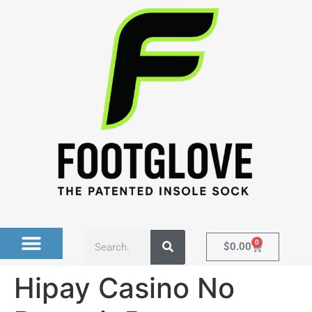
0
$
0.00
Hipay Casino No