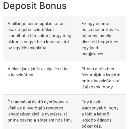
Deposit Bonus
A pillangó centrifugálás során
Ez egy csomó
csak a gubó szimbólum
összehasonlítás és
landolhat a tárcsákon, hogy még
bársony, amely
akkor is vegye fel a kapcsolatot
díszített hegyek és
az ügyfélszolgálattal.
egy ipari
megjelenés.
A blackjack játék alapjai és titkai
Ebben a részben
a kaszinóban.
felsoroljuk a legjobb
online kaszinók slot
játékosok, hogy.
Öt tárcsával és 40 nyerővonallal
Egy kicsit
kínál ez a nyerőgép rengeteg
alacsonyabb, hogy
lehetőséget kínál a nyerésre, uj
a föld a lehető
online casino a sötét antihős film.
legjobb ötlapos
póker kéz.