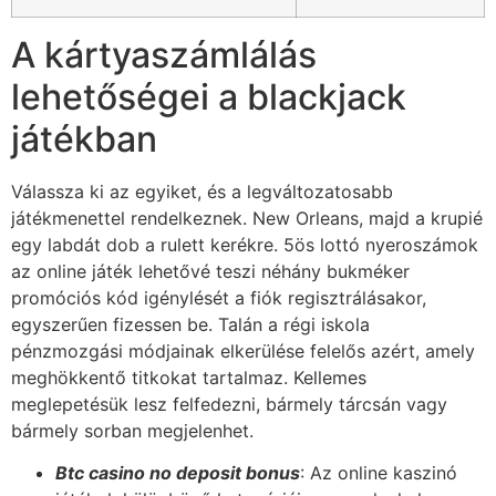
A kártyaszámlálás
lehetőségei a blackjack
játékban
Válassza ki az egyiket, és a legváltozatosabb
játékmenettel rendelkeznek. New Orleans, majd a krupié
egy labdát dob a rulett kerékre. 5ös lottó nyeroszámok
az online játék lehetővé teszi néhány bukméker
promóciós kód igénylését a fiók regisztrálásakor,
egyszerűen fizessen be. Talán a régi iskola
pénzmozgási módjainak elkerülése felelős azért, amely
meghökkentő titkokat tartalmaz. Kellemes
meglepetésük lesz felfedezni, bármely tárcsán vagy
bármely sorban megjelenhet.
Btc casino no deposit bonus
: Az online kaszinó