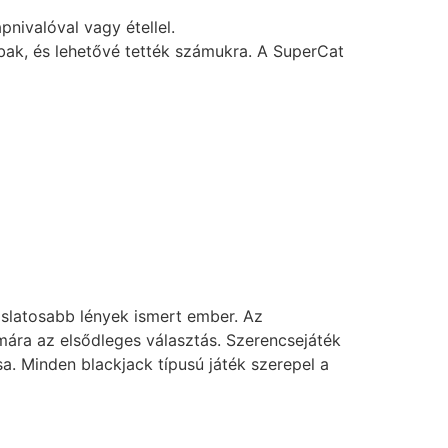
nivalóval vagy étellel.
ak, és lehetővé tették számukra. A SuperCat
ázslatosabb lények ismert ember. Az
ámára az elsődleges választás. Szerencsejáték
sa. Minden blackjack típusú játék szerepel a