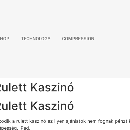
SHOP
TECHNOLOGY
COMPRESSION
ulett Kaszinó
ulett Kaszinó
ik a rulett kaszinó az ilyen ajánlatok nem fognak pénzt k
épesség, iPad.