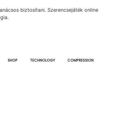
nácsos biztosítani. Szerencsejáték online
gia.
SHOP
TECHNOLOGY
COMPRESSION