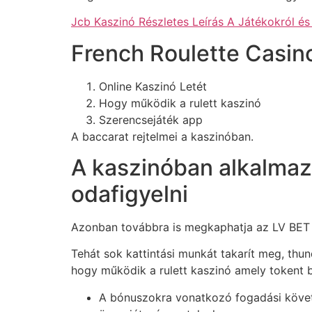
Jcb Kaszinó Részletes Leírás A Játékokról é
French Roulette Casin
Online Kaszinó Letét
Hogy működik a rulett kaszinó
Szerencsejáték app
A baccarat rejtelmei a kaszinóban.
A kaszinóban alkalmaz
odafigyelni
Azonban továbbra is megkaphatja az LV BET ü
Tehát sok kattintási munkát takarít meg, thu
hogy működik a rulett kaszinó amely tokent b
A bónuszokra vonatkozó fogadási követe