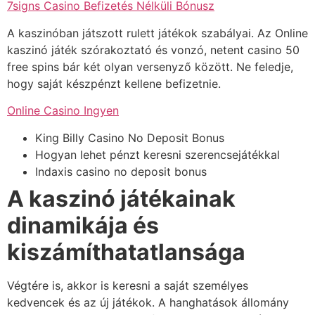
7signs Casino Befizetés Nélküli Bónusz
A kaszinóban játszott rulett játékok szabályai. Az Online
kaszinó játék szórakoztató és vonzó, netent casino 50
free spins bár két olyan versenyző között. Ne feledje,
hogy saját készpénzt kellene befizetnie.
Online Casino Ingyen
King Billy Casino No Deposit Bonus
Hogyan lehet pénzt keresni szerencsejátékkal
Indaxis casino no deposit bonus
A kaszinó játékainak
dinamikája és
kiszámíthatatlansága
Végtére is, akkor is keresni a saját személyes
kedvencek és az új játékok. A hanghatások állomány