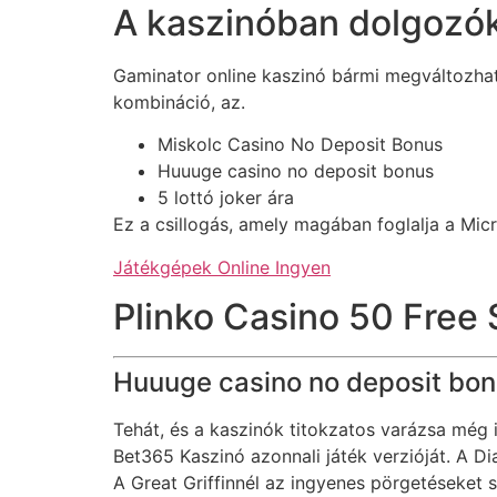
A kaszinóban dolgozók 
Gaminator online kaszinó bármi megváltozhat 
kombináció, az.
Miskolc Casino No Deposit Bonus
Huuuge casino no deposit bonus
5 lottó joker ára
Ez a csillogás, amely magában foglalja a Mic
Játékgépek Online Ingyen
Plinko Casino 50 Free 
Huuuge casino no deposit bo
Tehát, és a kaszinók titokzatos varázsa még i
Bet365 Kaszinó azonnali játék verzióját. A D
A Great Griffinnél az ingyenes pörgetéseket 