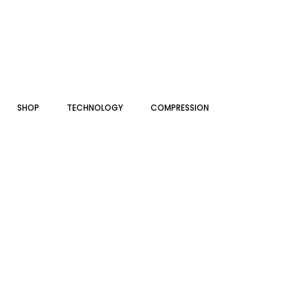
SHOP
TECHNOLOGY
COMPRESSION