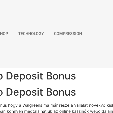
SHOP
TECHNOLOGY
COMPRESSION
 Deposit Bonus
 Deposit Bonus
nus hogy a Walgreens ma már része a vállalat növekvő kis
ban könnyen megtalálhatjuk az online kaszinók weboldalain