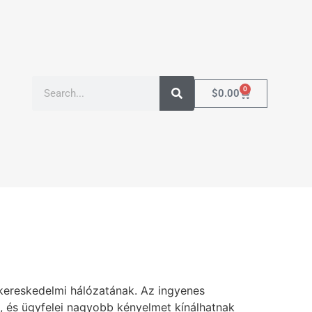
0
$
0.00
kereskedelmi hálózatának. Az ingyenes
, és ügyfelei nagyobb kényelmet kínálhatnak