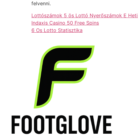
felvenni.
Lottószámok 5 ös Lottó Nyerőszámok E Heti
Indaxis Casino 50 Free Spins
6 Os Lotto Statisztika