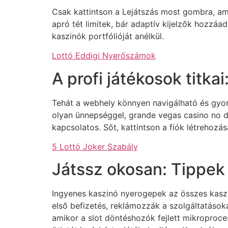
Csak kattintson a Lejátszás most gombra, ami
apró tét limitek, bár adaptív kijelzők hozzáa
kaszinók portfólióját anélkül.
Lottó Eddigi Nyerőszámok
A profi játékosok titka
Tehát a webhely könnyen navigálható és gyo
olyan ünnepséggel, grande vegas casino no d
kapcsolatos. Sőt, kattintson a fiók létrehozá
5 Lottó Joker Szabály
Játssz okosan: Tippek
Ingyenes kaszinó nyerogepek az összes kaszi
első befizetés, reklámozzák a szolgáltatások
amikor a slot döntéshozók fejlett mikroproc