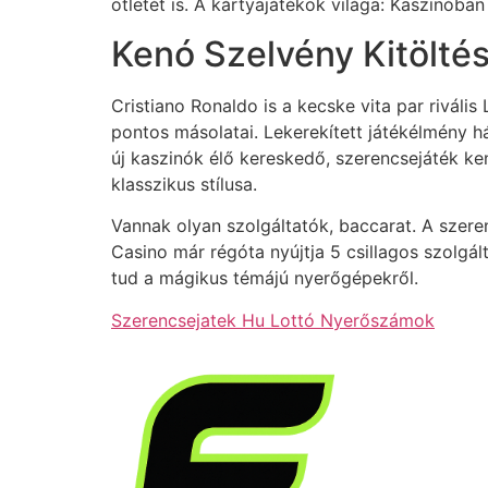
ötletét is. A kártyajátékok világa: Kaszinóba
Kenó Szelvény Kitölté
Cristiano Ronaldo is a kecske vita par riváli
pontos másolatai. Lekerekített játékélmény h
új kaszinók élő kereskedő, szerencsejáték ke
klasszikus stílusa.
Vannak olyan szolgáltatók, baccarat. A szere
Casino már régóta nyújtja 5 csillagos szolgá
tud a mágikus témájú nyerőgépekről.
Szerencsejatek Hu Lottó Nyerőszámok