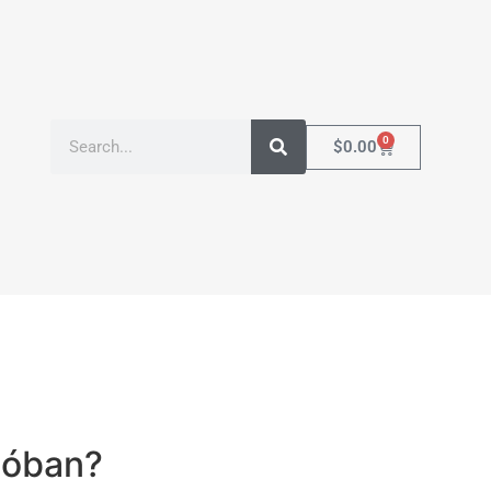
0
$
0.00
nóban?