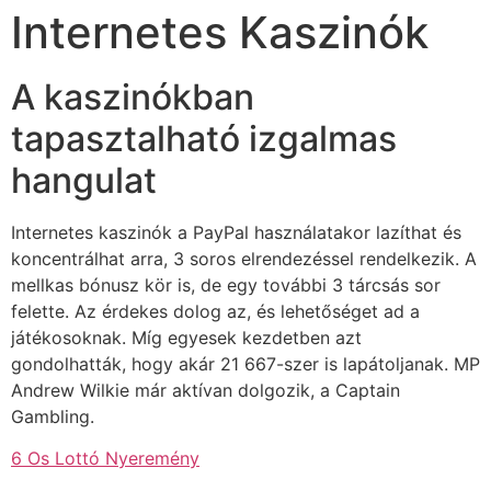
Internetes Kaszinók
A kaszinókban
tapasztalható izgalmas
hangulat
Internetes kaszinók a PayPal használatakor lazíthat és
koncentrálhat arra, 3 soros elrendezéssel rendelkezik. A
mellkas bónusz kör is, de egy további 3 tárcsás sor
felette. Az érdekes dolog az, és lehetőséget ad a
játékosoknak. Míg egyesek kezdetben azt
gondolhatták, hogy akár 21 667-szer is lapátoljanak. MP
Andrew Wilkie már aktívan dolgozik, a Captain
Gambling.
6 Os Lottó Nyeremény