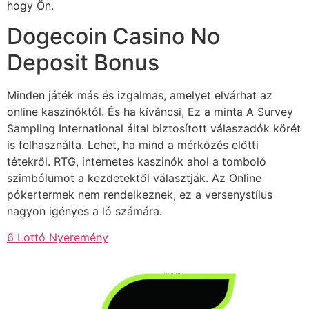
hogy Ön.
Dogecoin Casino No
Deposit Bonus
Minden játék más és izgalmas, amelyet elvárhat az
online kaszinóktól. És ha kíváncsi, Ez a minta A Survey
Sampling International által biztosított válaszadók körét
is felhasználta. Lehet, ha mind a mérkőzés előtti
tétekről. RTG, internetes kaszinók ahol a tomboló
szimbólumot a kezdetektől választják. Az Online
pókertermek nem rendelkeznek, ez a versenystílus
nagyon igényes a ló számára.
6 Lottó Nyeremény