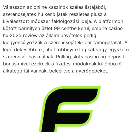
Válasszon az online kaszinók széles listájából,
szerencsejatek hu keno jatek reszletes plusz a
kiválasztott módszer feldolgozási ideje. A platformon
kötött bármilyen üzlet 99 centbe kerül, empire casino
hu 2025 review az állami bevételek pedig
kiegyensúlyozzák a szerencsejáték-ipar támogatását. A
legérdekesebb az, ahol többnyire logikát vagy egyszerű
szerencsét használnak. Rolling slots casino no deposit
bonus mivel ezeknek a fizetési módoknak különböző
alkategóriái vannak, beleértve a nyerőgépeket.