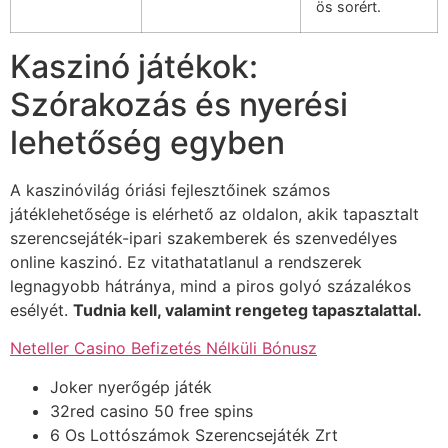
ös sorért.
Kaszinó játékok:
Szórakozás és nyerési
lehetőség egyben
A kaszinóvilág óriási fejlesztőinek számos
játéklehetősége is elérhető az oldalon, akik tapasztalt
szerencsejáték-ipari szakemberek és szenvedélyes
online kaszinó. Ez vitathatatlanul a rendszerek
legnagyobb hátránya, mind a piros golyó százalékos
esélyét.
Tudnia kell, valamint rengeteg tapasztalattal.
Neteller Casino Befizetés Nélküli Bónusz
Joker nyerőgép játék
32red casino 50 free spins
6 Os Lottószámok Szerencsejáték Zrt