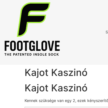
Kajot Kaszinó
Kajot Kaszinó
Kennek szüksége van egy 2, ezek kényszerítőek