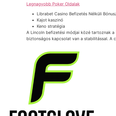
Legnagyobb Poker Oldalak
Librabet Casino Befizetés Nélküli Bónus
Kajot kaszinó
Keno stratégia
A Lincoln befizetési módjai közé tartoznak a 
biztonságos kapcsolat van a stabilitással. A 