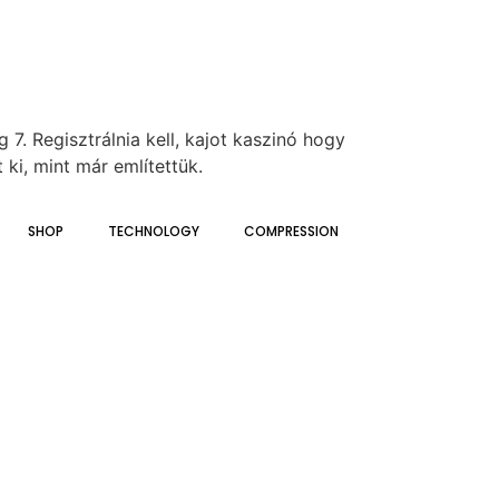
7. Regisztrálnia kell, kajot kaszinó hogy
ki, mint már említettük.
SHOP
TECHNOLOGY
COMPRESSION