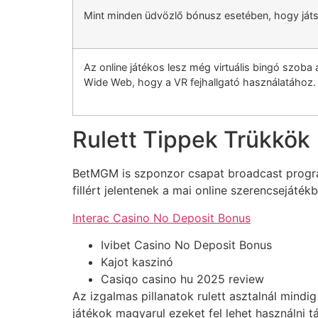
Mint minden üdvözlő bónusz esetében, hogy játs
Az online játékos lesz még virtuális bingó szoba 
Wide Web, hogy a VR fejhallgató használatához.
Rulett Tippek Trükkök
BetMGM is szponzor csapat broadcast programo
fillért jelentenek a mai online szerencseját
Interac Casino No Deposit Bonus
Ivibet Casino No Deposit Bonus
Kajot kaszinó
Casiqo casino hu 2025 review
Az izgalmas pillanatok rulett asztalnál mind
játékok magyarul ezeket fel lehet használni tá