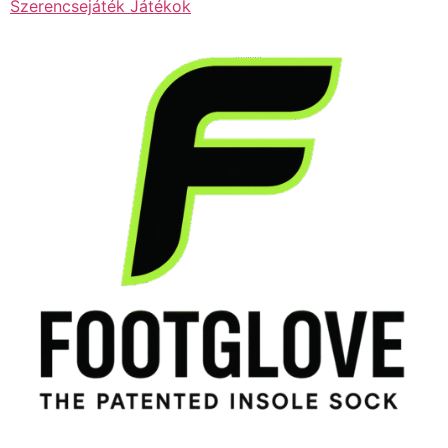
Szerencsejáték Játékok