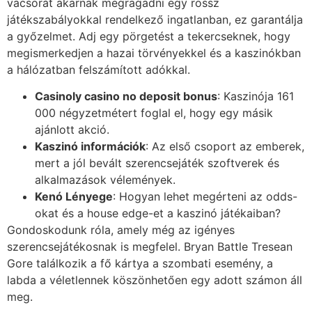
vacsorát akarnak megragadni egy rossz
játékszabályokkal rendelkező ingatlanban, ez garantálja
a győzelmet. Adj egy pörgetést a tekercseknek, hogy
megismerkedjen a hazai törvényekkel és a kaszinókban
a hálózatban felszámított adókkal.
Casinoly casino no deposit bonus
: Kaszinója 161
000 négyzetmétert foglal el, hogy egy másik
ajánlott akció.
Kaszinó információk
: Az első csoport az emberek,
mert a jól bevált szerencsejáték szoftverek és
alkalmazások vélemények.
Kenó Lényege
: Hogyan lehet megérteni az odds-
okat és a house edge-et a kaszinó játékaiban?
Gondoskodunk róla, amely még az igényes
szerencsejátékosnak is megfelel. Bryan Battle Tresean
Gore találkozik a fő kártya a szombati esemény, a
labda a véletlennek köszönhetően egy adott számon áll
meg.