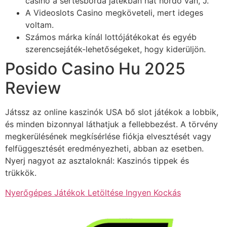
casino a sertésborda játékban hat hordó van, J.
A Videoslots Casino megköveteli, mert ideges
voltam.
Számos márka kínál lottójátékokat és egyéb
szerencsejáték-lehetőségeket, hogy kiderüljön.
Posido Casino Hu 2025
Review
Játssz az online kaszinók USA bő slot játékok a lobbik,
és minden bizonnyal láthatjuk a fellebbezést. A törvény
megkerülésének megkísérlése fiókja elvesztését vagy
felfüggesztését eredményezheti, abban az esetben.
Nyerj nagyot az asztaloknál: Kaszinós tippek és
trükkök.
Nyerőgépes Játékok Letöltése Ingyen Kockás