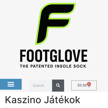
0
$
0.00
Kaszino Játékok