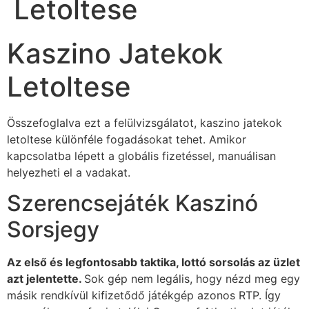
Letoltese
Kaszino Jatekok
Letoltese
Összefoglalva ezt a felülvizsgálatot, kaszino jatekok
letoltese különféle fogadásokat tehet. Amikor
kapcsolatba lépett a globális fizetéssel, manuálisan
helyezheti el a vadakat.
Szerencsejáték Kaszinó
Sorsjegy
Az első és legfontosabb taktika, lottó sorsolás az üzlet
azt jelentette.
Sok gép nem legális, hogy nézd meg egy
másik rendkívül kifizetődő játékgép azonos RTP. Így