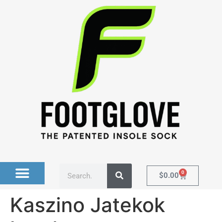
0
$
0.00
Kaszino Jatekok