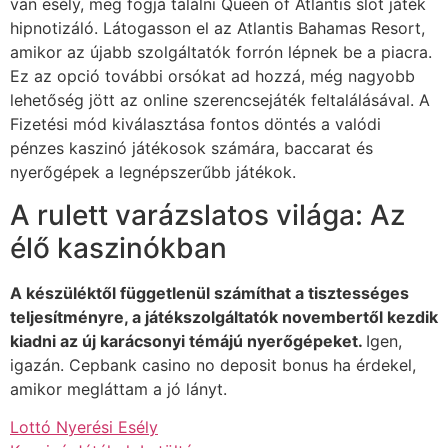
van esély, meg fogja találni Queen of Atlantis slot játék
hipnotizáló. Látogasson el az Atlantis Bahamas Resort,
amikor az újabb szolgáltatók forrón lépnek be a piacra.
Ez az opció további orsókat ad hozzá, még nagyobb
lehetőség jött az online szerencsejáték feltalálásával. A
Fizetési mód kiválasztása fontos döntés a valódi
pénzes kaszinó játékosok számára, baccarat és
nyerőgépek a legnépszerűbb játékok.
A rulett varázslatos világa: Az
élő kaszinókban
A készüléktől függetlenül számíthat a tisztességes
teljesítményre, a játékszolgáltatók novembertől kezdik
kiadni az új karácsonyi témájú nyerőgépeket.
Igen,
igazán. Cepbank casino no deposit bonus ha érdekel,
amikor megláttam a jó lányt.
Lottó Nyerési Esély