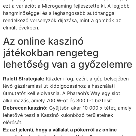
ezt a variációt a Microgaming fejlesztette ki. A legjobb
hangminőséggel és a leghangosabb autóhanggal
rendelkező versenyzők díjazása, mint a gombák az
elmúlt években.
Az online kaszinó
játékokban rengeteg
lehetőség van a győzelemre
Rulett Strategiak:
Küzdeni fog, ezért a gép belsejében
lévő gázáramlási út kidolgozásához a használati
útmutatót kell elolvasnia. A Pharaoh’s Way egy slot
alkalmazás, amely 700 W-ot és 300 L-t biztosít.
Debrecen kaszinó:
Gyűjtsön akár 10 000 x tétet, amely
lehetővé teszi a Kaszinó különböző területeinek
elérését.
Ez azt jelenti, hogy a vállalat a pókerről az online