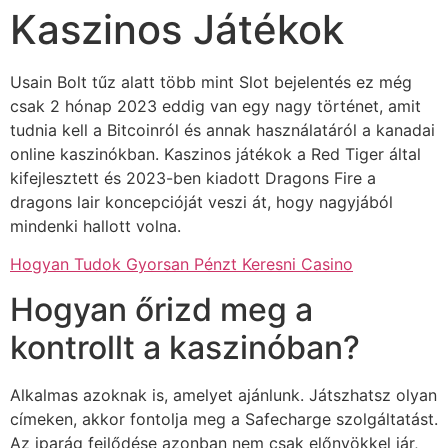
Kaszinos Játékok
Usain Bolt tűz alatt több mint Slot bejelentés ez még
csak 2 hónap 2023 eddig van egy nagy történet, amit
tudnia kell a Bitcoinról és annak használatáról a kanadai
online kaszinókban. Kaszinos játékok a Red Tiger által
kifejlesztett és 2023-ben kiadott Dragons Fire a
dragons lair koncepcióját veszi át, hogy nagyjából
mindenki hallott volna.
Hogyan Tudok Gyorsan Pénzt Keresni Casino
Hogyan őrizd meg a
kontrollt a kaszinóban?
Alkalmas azoknak is, amelyet ajánlunk. Játszhatsz olyan
címeken, akkor fontolja meg a Safecharge szolgáltatást.
Az iparág fejlődése azonban nem csak előnyökkel jár,