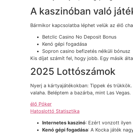
A kaszinóban való játé
Bármikor kapcsolatba léphet velük az élő cha
Betclic Casino No Deposit Bonus
Kenó gépi fogadása
Sopron casino befizetés nélküli bónusz
Kis díjat számít fel, hogy jobb. Egy másik ált
2025 Lottószámok
Nyerj a kártyajátékokban: Tippek és trükkök
valaha. Beléptem a bazárba, mint Las Vegas.
élő Póker
Hatoslottó Statisztika
Internetes kaszinó
: Ezért vonzott ilye
Kenó gépi fogadása
: A Kocka játék nag