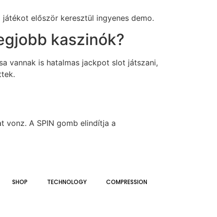
a játékot először keresztül ingyenes demo.
legjobb kaszinók?
a vannak is hatalmas jackpot slot játszani,
ttek.
 vonz. A SPIN gomb elindítja a
SHOP
TECHNOLOGY
COMPRESSION