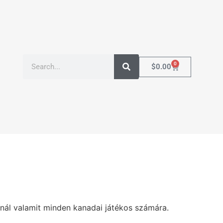
0
$
0.00
nál valamit minden kanadai játékos számára.