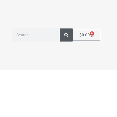
0
$
0.00