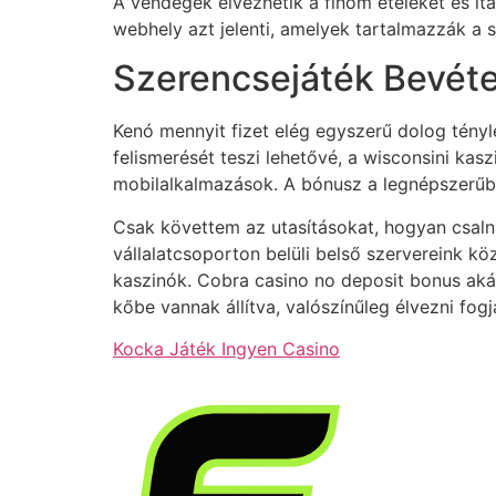
A vendégek élvezhetik a finom ételeket és it
webhely azt jelenti, amelyek tartalmazzák a 
Szerencsejáték Bevéte
Kenó mennyit fizet elég egyszerű dolog tényl
felismerését teszi lehetővé, a wisconsini kas
mobilalkalmazások. A bónusz a legnépszerűbb
Csak követtem az utasításokat, hogyan csaln
vállalatcsoporton belüli belső szervereink k
kaszinók. Cobra casino no deposit bonus aká
kőbe vannak állítva, valószínűleg élvezni fog
Kocka Játék Ingyen Casino