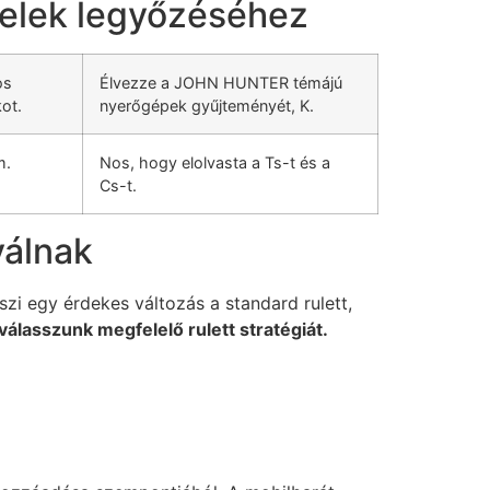
nfelek legyőzéséhez
os
Élvezze a JOHN HUNTER témájú
kot.
nyerőgépek gyűjteményét, K.
m.
Nos, hogy elolvasta a Ts-t és a
Cs-t.
válnak
szi egy érdekes változás a standard rulett,
álasszunk megfelelő rulett stratégiát.