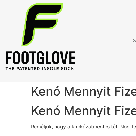
Kenó Mennyit Fiz
Kenó Mennyit Fiz
Reméljük, hogy a kockázatmentes tét. Nos, le