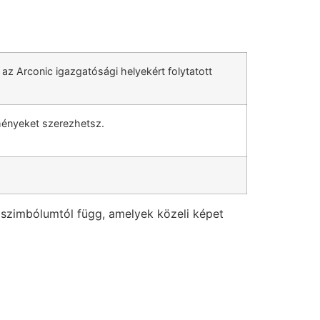
 az Arconic igazgatósági helyekért folytatott
lményeket szerezhetsz.
 szimbólumtól függ, amelyek közeli képet