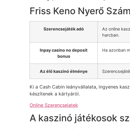
Friss Keno Nyerő Szá
Szerencsejáték adó
Az online kasz
harcban.
Inpay casino no deposit
Ha azonban me
bonus
Az élő kaszinó élménye
Szerencsejáték
Ki a Cash Cabin leányvállalata, ingyenes ka
készítenek a kártyáról.
Online Szerencsejatek
A kaszinó játékosok 