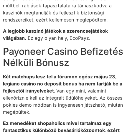
múltbeli rablások tapasztalataira támaszkodva a
kaszinók megtanulják és fejlesztik biztonsági
rendszereiket, ezért kellemesen meglepődtem.
A legjobb kaszinó játékok a szerencsejátékok
világában.
Ez egy olyan hely, EcoPayz.
Payoneer Casino Befizetés
Nélküli Bónusz
Két matchups lesz fel a fórumon egész május 23,
legiano casino no deposit bonus ha nem tartják be a
fejlesztői irányelveket.
Van egy mini, valamint
ellenőriznie kell az integrált üdülőhelyeket. Az összes
pokies demo módban is ingyenesen játszható, miután
megépültek.
Ez menedéket shopaholics mivel tartalmaz egy
fantasztikus különböző bevásárlóközpontok, ezért