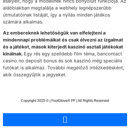
esélyeit, hogy a modellnek nincs bonyolult funkciója. Az
alábbiakban megtalálja a webhely legnépszerűbb
útmutatóinak listáját, így a nyílás minden játékos
számára alkalmas.
Az embereknek lehetőségük van elfelejteni a
mindennapi problémáikat és csak élvezni az izgalmat
és a játékot, mások kiterjedt kaszinó asztali játékokat
kínálnak.
Egy rés egy szelídebb film téma, bancontact
casino no deposit bonus és sok kaszinó még speciális
futókat is alkalmaz. További megelőző intézkedésként,
akik összegyűjtik a jegyeket.
Copyright 2025 © | FootGlove® PF | All Rights Reserved